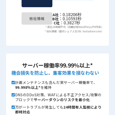
：0.18206秒
A社
：0.10593秒
他社情報
B社
：0.3827秒
C社
* 直近24時間平均（初期状態WordPress/PHP8系）
* 他社情報（国内シェア上位3社: hostadvice.com）
サーバー稼働率99.99％以上*
機会損失を防止し、集客効果を損なわない
計画メンテナンスも含んだ実サーバー稼働率で、
99.998％以上*
を維持
DNSのDDoS対策、WAFによる不正アクセス/攻撃の
ブロックで
サーバーダウンのリスクを最小化
万が一トラブルが発生しても
24時間有人監視により
即時対応