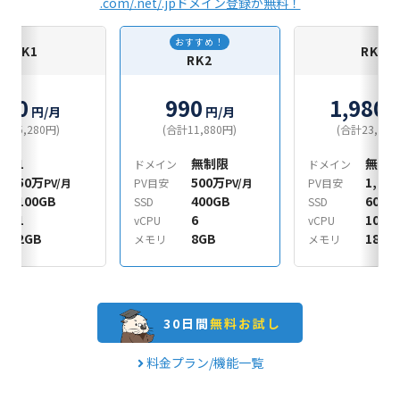
.com/.net/.jpドメイン登録が無料！
おすすめ！
RK1
RK3
RK2
440
990
1,980
円/月
円/月
円
合計5,280円)
(合計11,880円)
(合計23,760
1
無制限
無制
ン
ドメイン
ドメイン
50万
500万
1,00
PV/月
PV目安
PV/月
PV目安
100GB
400GB
600G
SSD
SSD
1
6
10
vCPU
vCPU
2GB
8GB
18GB
メモリ
メモリ
30日間
無料お試し
料金プラン/機能一覧