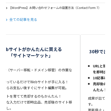
【WordPress】お問い合わせフォームの設置方法（Contact Form 7）
全ての記事を見る
サ
Webサイトがかんたんに買える
30秒で出
「サイトマーケット」
URLと簡単
移行（サーバー移転・ドメイン移管）の作業な
を即時出品
10記事以
は待っているだけでWebサイトが手に入る！
売却後のサ
品ならお支払い後すぐにサイト編集が可能。
んたん！
サイトを育てて売却するのもかんたん！
成果が出てい
と簡単な入力だけで即時出品、売却後のサイト移
す。
間なし。
更新停止・閉