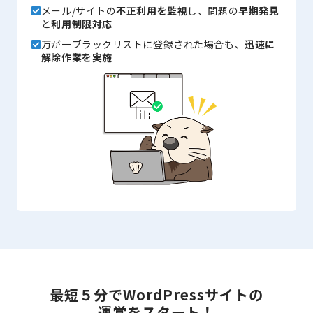
メール/サイトの
不正利用を監視
し、問題の
早期発見
と
利用制限対応
万が一ブラックリストに登録された場合も、
迅速に
解除作業を実施
最短５分で
WordPressサイトの
運営をスタート！