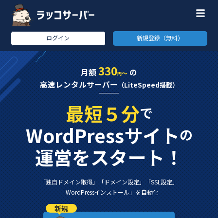
ログイン
新規登録（無料）
330
月額
の
～
円
高速レンタルサーバー
（LiteSpeed搭載）
最短５分
で
WordPressサイト
の
運営をスタート！
「独自ドメイン取得」
「ドメイン設定」
「SSL設定」
「WordPressインストール」
を自動化
新規