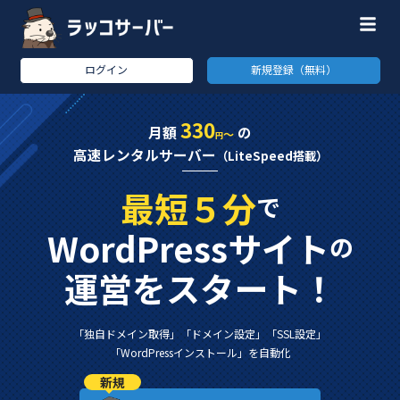
ログイン
新規登録（無料）
330
月額
の
～
円
高速レンタルサーバー
（LiteSpeed搭載）
最短５分
で
WordPressサイト
の
運営をスタート！
「独自ドメイン取得」
「ドメイン設定」
「SSL設定」
「WordPressインストール」
を自動化
新規