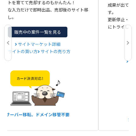
サイトを育てて売却するのもかんたん！
成果が出てい
と簡単な入力だけで即時出品、売却後のサイト移
す。
間なし。
更新停止・閉
にトライして
販売中の案件一覧を見る
サイトマーケット詳細
サイトの買い方
サイトの売り方
サ
サーバー移転、
ドメイン移管不要
か