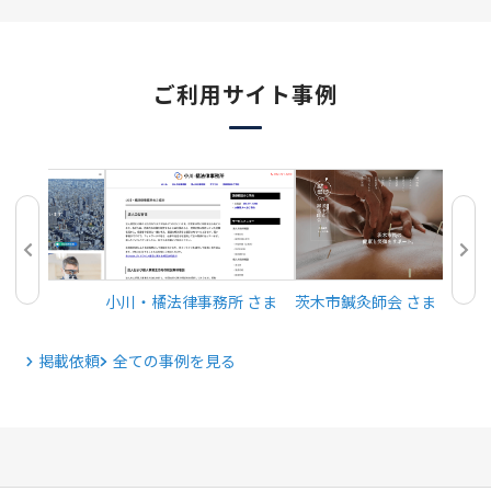
ご利用サイト事例
院 さま
小川・橘法律事務所 さま
茨木市鍼灸師会 さま
掲載依頼
全ての事例を見る