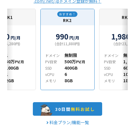
.com/.net/.jpドメイン登録が無料！
おすすめ！
RK1
RK3
RK2
440
990
1,980
円/月
円/月
円
合計5,280円)
(合計11,880円)
(合計23,760
1
無制限
無制
ン
ドメイン
ドメイン
50万
500万
1,00
PV/月
PV目安
PV/月
PV目安
100GB
400GB
600G
SSD
SSD
1
6
10
vCPU
vCPU
2GB
8GB
18GB
メモリ
メモリ
30日間
無料お試し
料金プラン/機能一覧