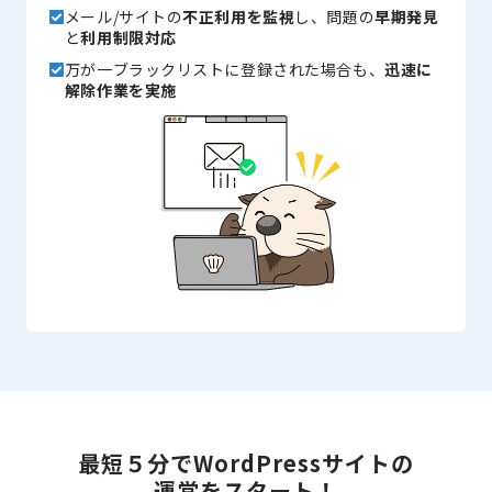
メール/サイトの
不正利用を監視
し、問題の
早期発見
と
利用制限対応
万が一ブラックリストに登録された場合も、
迅速に
解除作業を実施
最短５分で
WordPressサイトの
運営をスタート！