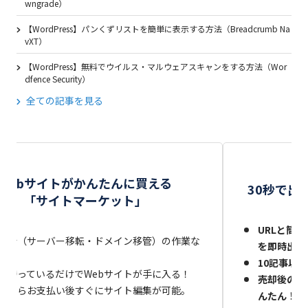
wngrade）
【WordPress】パンくずリストを簡単に表示する方法（Breadcrumb Na
vXT）
【WordPress】無料でウイルス・マルウェアスキャンをする方法（Wor
dfence Security）
全ての記事を見る
サ
Webサイトがかんたんに買える
30秒で出
「サイトマーケット」
URLと簡単
移行（サーバー移転・ドメイン移管）の作業な
を即時出品
10記事以
は待っているだけでWebサイトが手に入る！
売却後のサ
品ならお支払い後すぐにサイト編集が可能。
んたん！