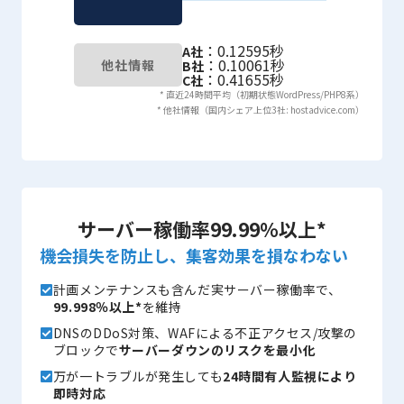
：0.12595秒
A社
：0.10061秒
他社情報
B社
：0.41655秒
C社
* 直近24時間平均（初期状態WordPress/PHP8系）
* 他社情報（国内シェア上位3社: hostadvice.com）
サーバー稼働率99.99％以上*
機会損失を防止し、集客効果を損なわない
計画メンテナンスも含んだ実サーバー稼働率で、
99.998％以上*
を維持
DNSのDDoS対策、WAFによる不正アクセス/攻撃の
ブロックで
サーバーダウンのリスクを最小化
万が一トラブルが発生しても
24時間有人監視により
即時対応