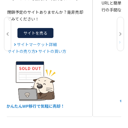
URLと簡単
行の手間なし
止・閉鎖予定のサイトありませんか？是非売却
イしてみてください！
サイトを売る
サ
サイトマーケット詳細
サイトの売り方
サイトの買い方
サー
かんたんWP移行で気軽に売却！