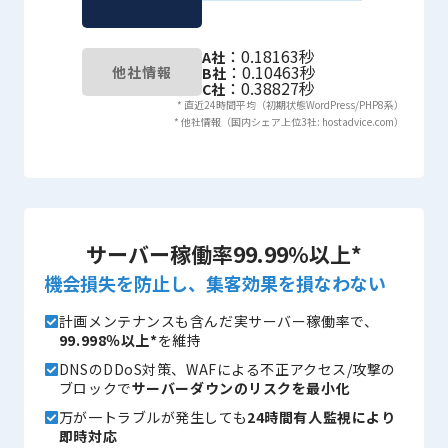
：0.18163秒
A社
：0.10463秒
他社情報
B社
：0.38827秒
C社
* 直近24時間平均（初期状態WordPress/PHP8系）
* 他社情報（国内シェア上位3社: hostadvice.com）
サーバー稼働率99.99％以上*
機会損失を防止し、集客効果を損なわない
計画メンテナンスも含んだ実サーバー稼働率で、
99.998％以上*
を維持
DNSのDDoS対策、WAFによる不正アクセス/攻撃の
ブロックで
サーバーダウンのリスクを最小化
万が一トラブルが発生しても
24時間有人監視により
即時対応