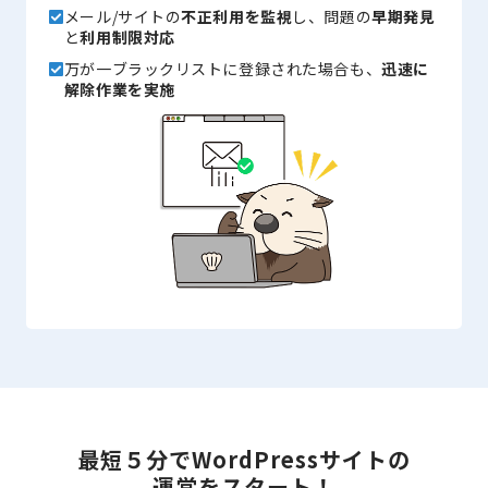
メール/サイトの
不正利用を監視
し、問題の
早期発見
と
利用制限対応
万が一ブラックリストに登録された場合も、
迅速に
解除作業を実施
最短５分で
WordPressサイトの
運営をスタート！