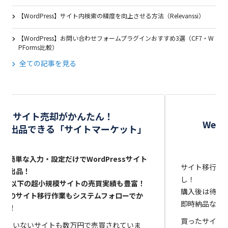
【WordPress】サイト内検索の精度を向上させる方法（Relevanssi）
【WordPress】お問い合わせフォームプラグインおすすめ3選（CF7・W
PForms比較）
全ての記事を見る
サイト売却がかんたん！
We
秒で出品できる「サイトマーケット」
Lと簡単な入力・設定だけでWordPressサイト
サイト移行（
即時出品！
し！
0記事以下の超小規模サイトの売買実績も豊富！
購入後は待っ
却後のサイト移行作業もシステムフォローでか
即時納品なら
たん！
買ったサイト
出ていないサイトも数万円で売買されていま