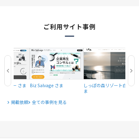
ご利用サイト事例
ジェンシー さま
Biz Salvage さま
しっぽの森リゾート白浜 さ
ま
掲載依頼
全ての事例を見る