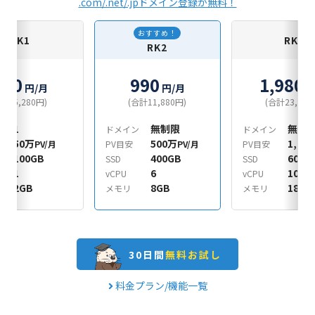
.com/.net/.jpドメイン登録が無料！
おすすめ！
RK1
RK3
RK2
440
990
1,980
円/月
円/月
円
合計5,280円)
(合計11,880円)
(合計23,760
1
無制限
無制
ン
ドメイン
ドメイン
50万
500万
1,00
PV/月
PV目安
PV/月
PV目安
100GB
400GB
600G
SSD
SSD
1
6
10
vCPU
vCPU
2GB
8GB
18GB
メモリ
メモリ
30日間
無料お試し
料金プラン/機能一覧