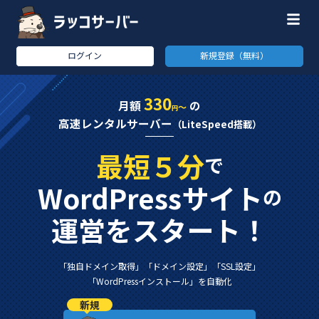
ログイン
新規登録（無料）
330
月額
の
～
円
高速レンタルサーバー
（LiteSpeed搭載）
最短５分
で
WordPressサイト
の
運営をスタート！
「独自ドメイン取得」
「ドメイン設定」
「SSL設定」
「WordPressインストール」
を自動化
新規