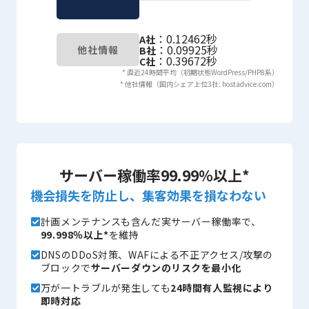
：0.12462秒
A社
：0.09925秒
他社情報
B社
：0.39672秒
C社
* 直近24時間平均（初期状態WordPress/PHP8系）
* 他社情報（国内シェア上位3社: hostadvice.com）
サーバー稼働率99.99％以上*
機会損失を防止し、集客効果を損なわない
計画メンテナンスも含んだ実サーバー稼働率で、
99.998％以上*
を維持
DNSのDDoS対策、WAFによる不正アクセス/攻撃の
ブロックで
サーバーダウンのリスクを最小化
万が一トラブルが発生しても
24時間有人監視により
即時対応