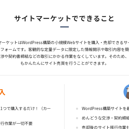
サイトマーケットで
できること
ーケットはWordPress構築の小規模Webサイトを購入・売却できる
サ
トフォームです。
客観的な定量データに限定した情報開示や取引内容を簡
交渉や契約書締結などの取引にかかる作業をなくしています。
そのため、
もかんたんにサイト売買を行うことができます。
入
1つで購入するだけ！（カー
WordPress構築サイト
めんどうな交渉・契約締
移行作業が一切不要
売却後のサイト移行作業