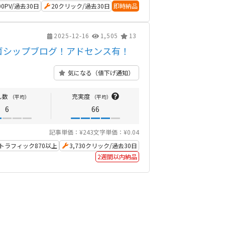
400PV/過去30日
20クリック/過去30日
即時納品
2025-12-16
1,505
13
のゴシップブログ！アドセンス有！
気になる（値下げ通知）
し数
充実度
（平均）
（平均）
6
66
記事単価：¥243
文字単価：¥0.04
トラフィック870以上
3,730クリック/過去30日
2週間以内納品