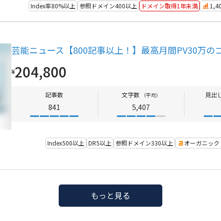
Index率80%以上
参照ドメイン400以上
ドメイン取得1年未満
1,
芸能ニュース【800記事以上！】最高月間PV30万
204,800
¥
記事数
文字数
見出
（平均）
841
5,407
Index500以上
DR5以上
参照ドメイン330以上
オーガニック
もっと見る