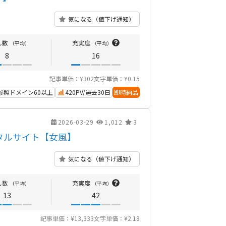
気になる（値下げ通知）
し数
充実度
（平均）
（平均）
8
16
記事単価：¥302
文字単価：¥0.15
参照ドメイン60以上
420PV/過去30日
即時納品
2026-03-29
1,012
3
タルサイト【女風】
気になる（値下げ通知）
し数
充実度
（平均）
（平均）
13
42
記事単価：¥13,333
文字単価：¥2.18