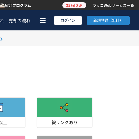
紹介プログラム
35万ID 🎉
ラッコWebサービス一覧
れ
売却の流れ
ログイン
新規登録（無料）
0以上
被リンクあり