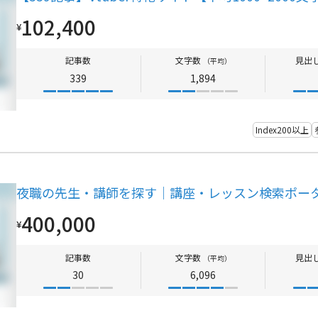
102,400
¥
記事数
文字数
見出
（平均）
339
1,894
Index200以上
夜職の先生・講師を探す｜講座・レッスン検索ポー
400,000
¥
記事数
文字数
見出
（平均）
30
6,096