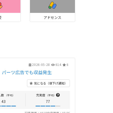
愛
アドセンス
2026-05-28
614
6
｜パーツ広告でも収益発生
気になる（値下げ通知）
し数
充実度
（平均）
（平均）
43
77
記事単価：¥618
文字単価：¥0.06