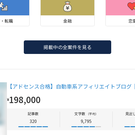
材・転職
金融
恋
掲載中の全案件を見る
【アドセンス合格】自動車系アフィリエイトブログ
198,000
¥
記事数
文字数
見出
（平均）
320
9,795