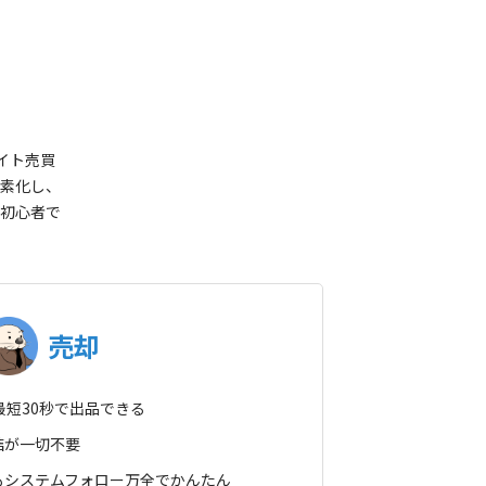
イト売買
素化し、
初心者で
売却
を最短30秒で出品できる
結が一切不要
もシステムフォロー万全でかんたん