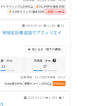
クトラフィック2,030以上
10,390PV/過去30日
3,280クリック/過去30日
2週間以内納品
2024-09-01
1,185
13
 地域名記事追加でアフィリエイ
気になる（値下げ通知）
し数
充実度
（平均）
（平均）
11
37
記事単価：¥1,749
文字単価：¥0.15
Index率100%
参照ドメイン330以上
即時納品
2026-03-13
1,039
5
字】