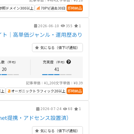
参照ドメイン300以上
70PV/過去30日
即時納品
2026-06-10
355
1
イト｜高単価ジャンル・運用歴あり
気になる（値下げ通知）
し数
充実度
（平均）
（平均）
20
41
記事単価：¥1,200
文字単価：¥0.39
以上
オーガニックトラフィック20以上
即時納品
2026-07-24
68
1
net提携・アドセンス設置済）
気になる（値下げ通知）