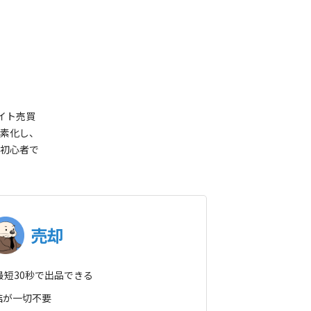
イト売買
素化し、
初心者で
売却
を最短30秒で出品できる
結が一切不要