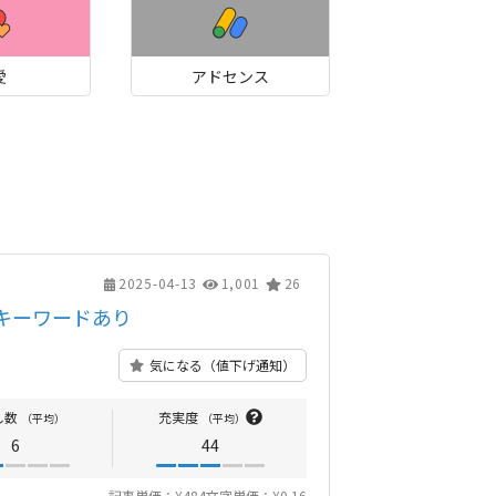
愛
アドセンス
2025-04-13
1,001
26
キーワードあり
気になる（値下げ通知）
し数
充実度
（平均）
（平均）
6
44
記事単価：¥484
文字単価：¥0.16