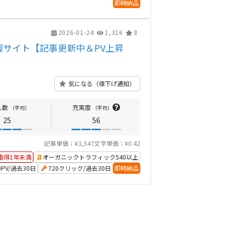
即時納品
2026-01-24
1,316
8
サイト【記事更新中＆PV上昇
気になる（値下げ通知）
し数
充実度
（平均）
（平均）
25
56
記事単価：¥3,547
文字単価：¥0.42
取得1年未満
オーガニックトラフィック540以上
60PV/過去30日
720クリック/過去30日
即時納品