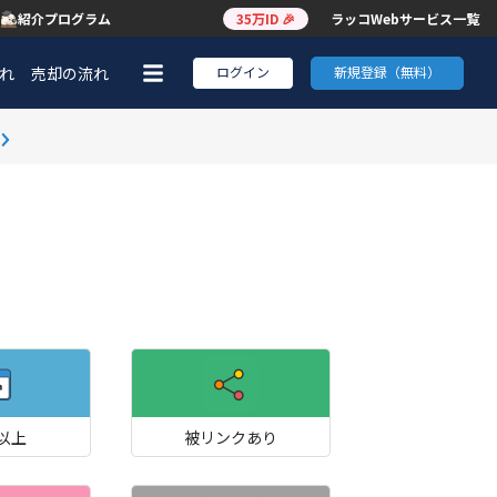
紹介プログラム
35万ID 🎉
ラッコWebサービス一覧
れ
売却の流れ
ログイン
新規登録（無料）
0以上
被リンクあり