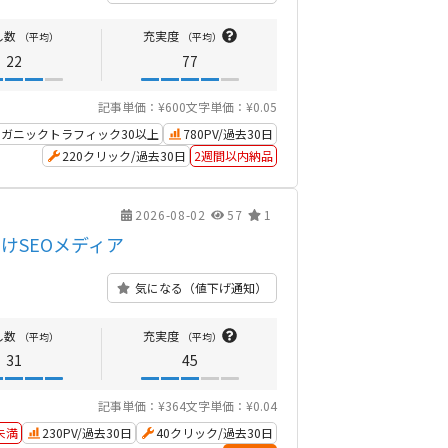
し数
充実度
（平均）
（平均）
22
77
記事単価：¥600
文字単価：¥0.05
ガニックトラフィック30以上
780PV/過去30日
220クリック/過去30日
2週間以内納品
2026-08-02
57
1
けSEOメディア
気になる（値下げ通知）
し数
充実度
（平均）
（平均）
31
45
記事単価：¥364
文字単価：¥0.04
未満
230PV/過去30日
40クリック/過去30日