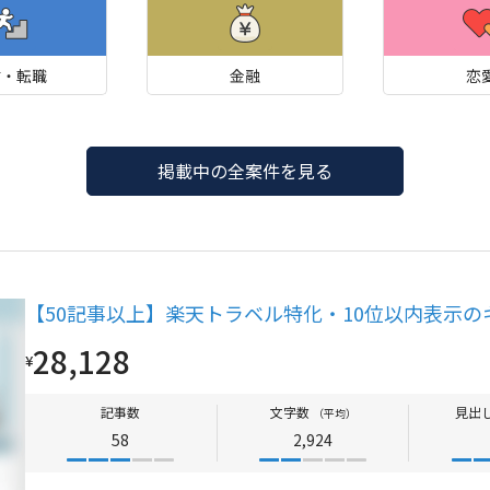
材・転職
金融
恋
掲載中の全案件を見る
【50記事以上】楽天トラベル特化・10位以内表示の
28,128
¥
記事数
文字数
見出
（平均）
58
2,924