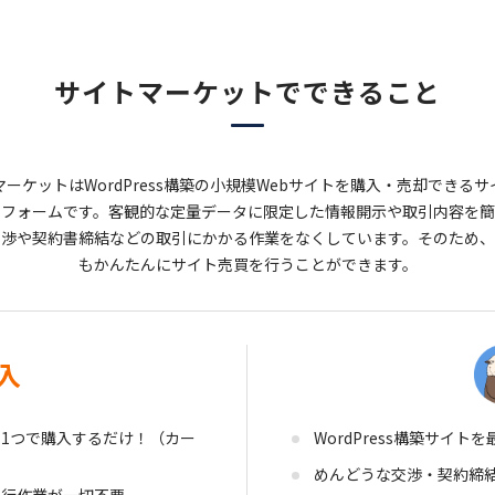
サイトマーケットで
できること
ーケットはWordPress構築の小規模Webサイトを購入・売却できる
サ
トフォームです。
客観的な定量データに限定した情報開示や取引内容を簡
交渉や契約書締結などの取引にかかる作業をなくしています。
そのため、
もかんたんにサイト売買を行うことができます。
入
1つで購入するだけ！（カー
WordPress構築サイト
めんどうな交渉・契約締
移行作業が一切不要