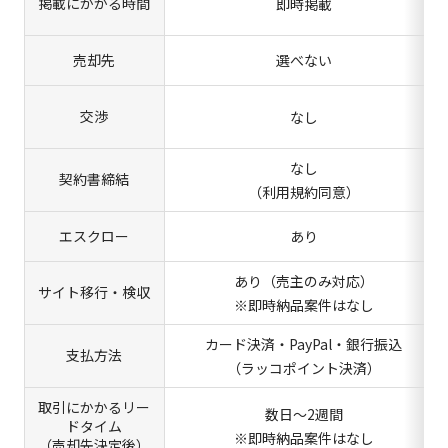
掲載にかかる時間
即時掲載
売却先
選べない
交渉
なし
なし
契約書締結
（利用規約同意）
エスクロー
あり
あり（売主のみ対応）
サイト移行・検収
※即時納品案件はなし
カード決済・PayPal・銀行振込
支払方法
（ラッコポイント決済）
取引にかかるリー
数日～2週間
ドタイム
※即時納品案件はなし
（売却先決定後）