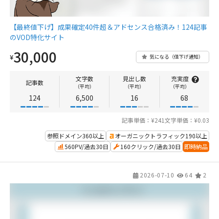
【最終値下げ】成果確定40件超＆アドセンス合格済み！124記事
のVOD特化サイト
30,000
¥
気になる（値下げ通知）
文字数
見出し数
充実度
記事数
（平均）
（平均）
（平均）
124
6,500
16
68
記事単価：¥241
文字単価：¥0.03
参照ドメイン360以上
オーガニックトラフィック190以上
560PV/過去30日
160クリック/過去30日
即時納品
2026-07-10
64
2