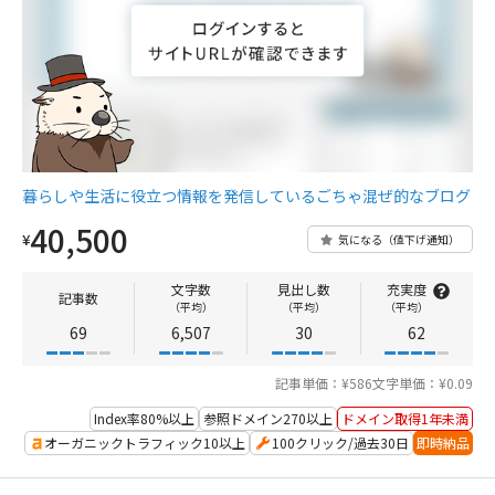
暮らしや生活に役立つ情報を発信しているごちゃ混ぜ的なブログ
40,500
¥
気になる（値下げ通知）
文字数
見出し数
充実度
記事数
（平均）
（平均）
（平均）
69
6,507
30
62
記事単価：¥586
文字単価：¥0.09
Index率80%以上
参照ドメイン270以上
ドメイン取得1年未満
オーガニックトラフィック10以上
100クリック/過去30日
即時納品