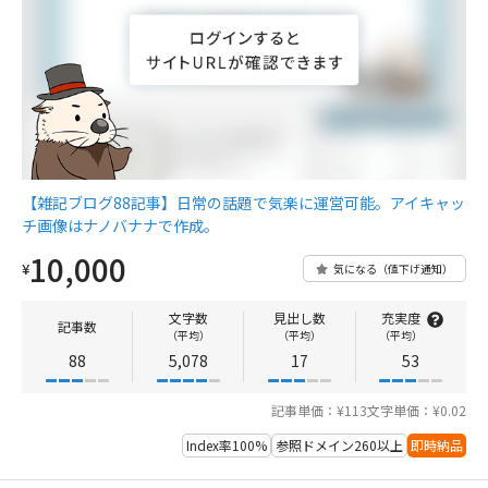
【雑記ブログ88記事】日常の話題で気楽に運営可能。アイキャッ
チ画像はナノバナナで作成。
10,000
¥
気になる（値下げ通知）
文字数
見出し数
充実度
記事数
（平均）
（平均）
（平均）
88
5,078
17
53
記事単価：¥113
文字単価：¥0.02
Index率100%
参照ドメイン260以上
即時納品