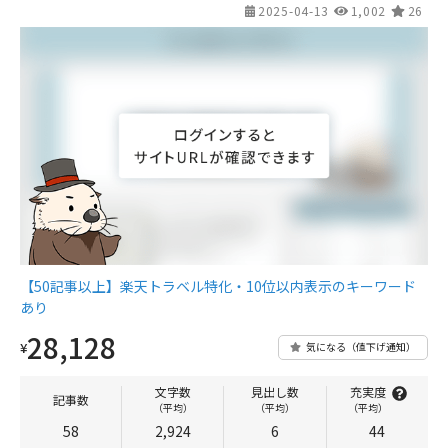
2025-04-13
1,002
26
【50記事以上】楽天トラベル特化・10位以内表示のキーワード
あり
28,128
¥
気になる（値下げ通知）
文字数
見出し数
充実度
記事数
（平均）
（平均）
（平均）
58
2,924
6
44