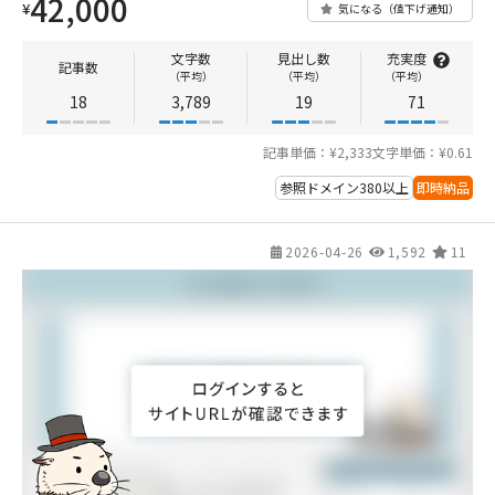
42,000
¥
気になる（値下げ通知）
文字数
見出し数
充実度
記事数
（平均）
（平均）
（平均）
18
3,789
19
71
記事単価：¥2,333
文字単価：¥0.61
参照ドメイン380以上
即時納品
2026-04-26
1,592
11