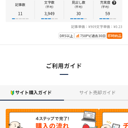
文字数
見出し数
充実度
記事数
（平均）
（平均）
（平均）
11
3,949
30
59
記事単価：¥909
文字単価：¥0.23
DR5以上
750PV/過去30日
即時納品
ご利用ガイド
サイト購入ガイド
サイト売却ガイド