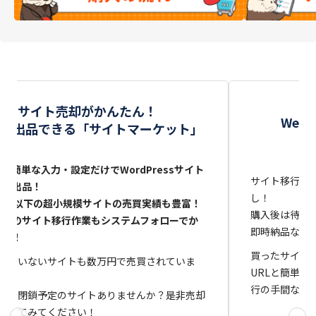
サイト売却がかんたん！
We
秒で出品できる「サイトマーケット」
Lと簡単な入力・設定だけでWordPressサイト
サイト移行（
即時出品！
し！
0記事以下の超小規模サイトの売買実績も豊富！
購入後は待っ
却後のサイト移行作業もシステムフォローでか
即時納品なら
たん！
買ったサイト
出ていないサイトも数万円で売買されていま
URLと簡単
行の手間なし
止・閉鎖予定のサイトありませんか？是非売却
イしてみてください！