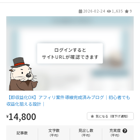
2026-02-24
1,635
9
【即収益化OK】アフィリ案件導線完成済みブログ｜初心者でも
収益化狙える設計｜
14,800
¥
気になる（値下げ通知）
文字数
見出し数
充実度
記事数
（平均）
（平均）
（平均）