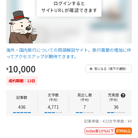
海外・国内旅行についての用語解説サイト。旅行需要の増加に伴
ってアクセスアップが期待できます。
10,000
¥
気になる（値下げ通知）
成約期間：12日
文字数
見出し数
充実度
記事数
（平均）
（平均）
（平均）
436
4,771
7
36
記事単価：¥22
文字単価：¥0
Index率10%以下
即時納品