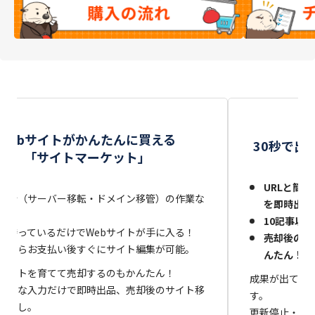
サ
Webサイトがかんたんに買える
30秒で出
「サイトマーケット」
URLと簡単
移行（サーバー移転・ドメイン移管）の作業な
を即時出品
10記事以
は待っているだけでWebサイトが手に入る！
売却後のサ
品ならお支払い後すぐにサイト編集が可能。
んたん！
サイトを育てて売却するのもかんたん！
成果が出てい
と簡単な入力だけで即時出品、売却後のサイト移
す。
間なし。
更新停止・閉