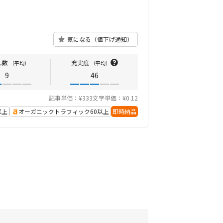
気になる（値下げ通知）
し数
充実度
（平均）
（平均）
9
46
記事単価：¥333
文字単価：¥0.12
以上
オーガニックトラフィック60以上
即時納品