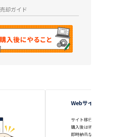
売却ガイド
Webサイトがかんたんに
サイト移行（サーバー移転・ドメ
購入後は待っているだけでWebサ
即時納品ならお支払い後すぐにサ