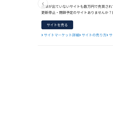
成果が出ていないサイトも数万円で売買され
更新停止・閉鎖予定のサイトありませんか？
要
サイトを売る
サイトマーケット詳細
サイトの売り方
サ