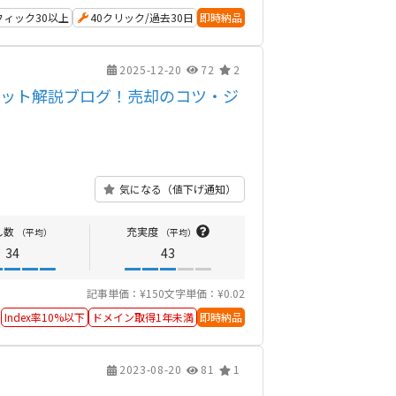
ィック30以上
40クリック/過去30日
即時納品
2025-12-20
72
2
ーケット解説ブログ！売却のコツ・ジ
気になる（値下げ通知）
し数
充実度
（平均）
（平均）
34
43
記事単価：¥150
文字単価：¥0.02
Index率10%以下
ドメイン取得1年未満
即時納品
2023-08-20
81
1