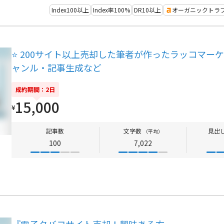
Index100以上
Index率100%
DR10以上
オーガニックトラフ
⭐️ 200サイト以上売却した筆者が作ったラッコマ
ャンル・記事生成など
成約期間：2日
15,000
¥
記事数
文字数
見出
（平均）
100
7,022
『電子タバコサイト売却！興味ある方