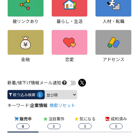
被リンクあり
暮らし・生活
人材・転職
金融
恋愛
アドセンス
新着/値下げ情報メール通知
絞り込み検索
1
キーワード:
企業情報
検索リセット
販売中
注目案件
気になる
成約済み
0
0
0
0