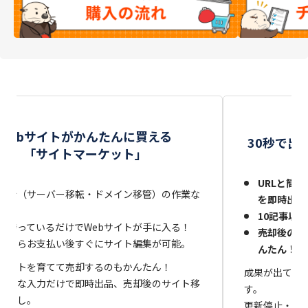
サ
Webサイトがかんたんに買える
30秒で出
「サイトマーケット」
URLと簡単
移行（サーバー移転・ドメイン移管）の作業な
を即時出品
10記事以
は待っているだけでWebサイトが手に入る！
売却後のサ
品ならお支払い後すぐにサイト編集が可能。
んたん！
サイトを育てて売却するのもかんたん！
成果が出てい
と簡単な入力だけで即時出品、売却後のサイト移
す。
間なし。
更新停止・閉