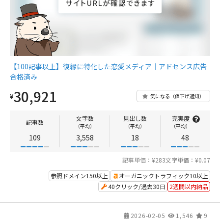
【100記事以上】復縁に特化した恋愛メディア｜アドセンス広告
合格済み
30,921
¥
気になる（値下げ通知）
文字数
見出し数
充実度
記事数
（平均）
（平均）
（平均）
109
3,558
18
48
記事単価：¥283
文字単価：¥0.07
参照ドメイン150以上
オーガニックトラフィック10以上
40クリック/過去30日
2週間以内納品
2026-02-05
1,546
9