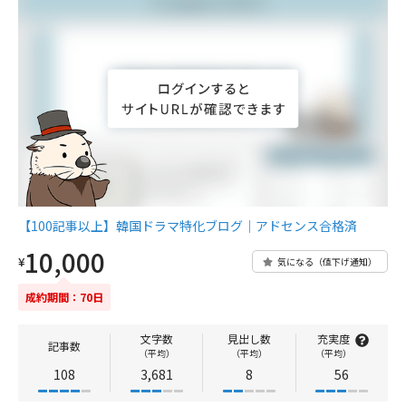
【100記事以上】韓国ドラマ特化ブログ｜アドセンス合格済
10,000
¥
気になる（値下げ通知）
成約期間：70日
文字数
見出し数
充実度
記事数
（平均）
（平均）
（平均）
108
3,681
8
56