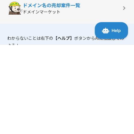
ドメイン名の
売却案件一覧
ドメインマーケット
わからないことは右下の
【ヘルプ】
ボタンからAIに相談してみ
よう！
「マニュアル・よくある質問」
には、使い方に役立つ情報がま
とまっています。
ブログ初心者からハイエンドな法人利用まで。
手軽にサクサク使える高速レンタルサーバー