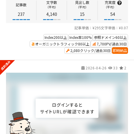
文字数
見出し数
充実度
記事数
（平均）
（平均）
（平均）
237
4,140
15
54
記事単価：¥295
文字単価：¥0.07
Index200以上
Index率100%
参照ドメイン60以上
オーガニックトラフィック80以上
7,700PV/過去30日
2,080クリック/過去30日
即時納品
2026-04-26
33
2