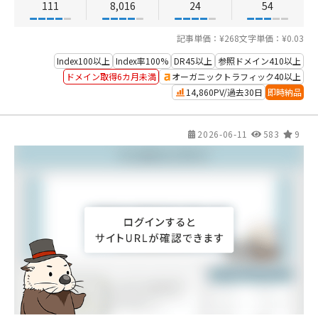
111
8,016
24
54
記事単価：¥268
文字単価：¥0.03
Index100以上
Index率100%
DR45以上
参照ドメイン410以上
ドメイン取得6カ月未満
オーガニックトラフィック40以上
14,860PV/過去30日
即時納品
2026-06-11
583
9