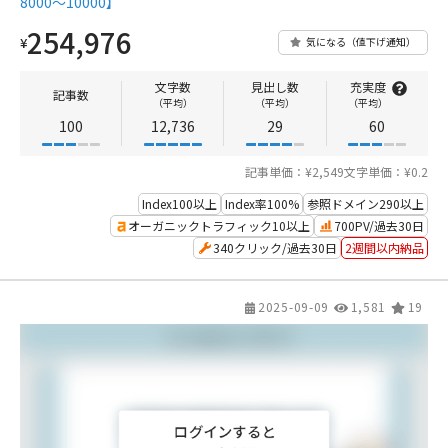
8000〜10000】
254,976
¥
気になる（値下げ通知）
文字数
見出し数
充実度
記事数
（平均）
（平均）
（平均）
100
12,736
29
60
記事単価：¥2,549
文字単価：¥0.2
Index100以上
Index率100%
参照ドメイン290以上
オーガニックトラフィック10以上
700PV/過去30日
340クリック/過去30日
2週間以内納品
2025-09-09
1,581
19