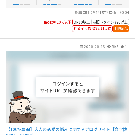
記事単価：¥441
文字単価：¥0.04
Index率20%以下
DR10以上
参照ドメイン370以上
ドメイン取得3カ月未満
即時納品
2026-06-13
598
1
【100記事弱】大人の恋愛の悩みに関するブログサイト【文字数