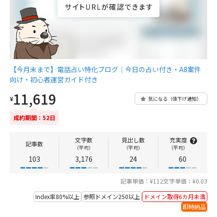
【今月末まで】電話占い特化ブログ｜今日の占い付き・A8案件
向け・初心者運営ガイド付き
11,619
¥
気になる（値下げ通知）
成約期間：52日
文字数
見出し数
充実度
記事数
（平均）
（平均）
（平均）
103
3,176
24
60
記事単価：¥112
文字単価：¥0.03
Index率80%以上
参照ドメイン250以上
ドメイン取得6カ月未満
即時納品