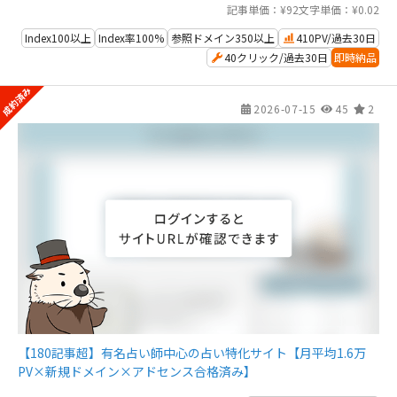
記事単価：¥92
文字単価：¥0.02
Index100以上
Index率100%
参照ドメイン350以上
410PV/過去30日
40クリック/過去30日
即時納品
2026-07-15
45
2
【180記事超】有名占い師中心の占い特化サイト【月平均1.6万
PV×新規ドメイン×アドセンス合格済み】