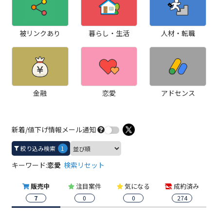
被リンクあり
暮らし・生活
人材・転職
金融
恋愛
アドセンス
新着/値下げ情報メール通知
絞り込み検索
1
キーワード:
恋愛
検索リセット
販売中
注目案件
気になる
成約済み
7
0
0
274