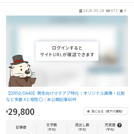
2026-05-18
673
9
【DR50/DA40】男性向けマチアプ特化｜オリジナル画像・比較
など多数 Xと相性〇｜未公開記事60件
29,800
¥
気になる（値下げ通知）
文字数
見出し数
充実度
記事数
（平均）
（平均）
（平均）