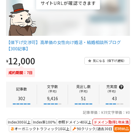
【値下げ交渉可】高単価の女性向け婚活・結婚相談所ブログ
【300記事】
12,000
¥
気になる（値下げ通知）
成約期間：7日
文字数
見出し数
充実度
記事数
（平均）
（平均）
（平均）
302
9,416
51
43
記事単価：¥39
文字単価：¥0
Index300以上
Index率100%
参照ドメイン40以上
ドメイン取得1年未満
オーガニックトラフィック10以上
90クリック/過去30日
即時納品