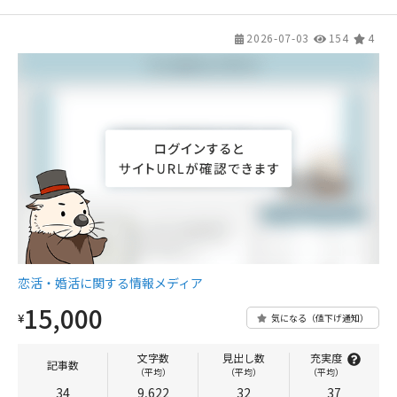
2026-07-03
154
4
恋活・婚活に関する情報メディア
15,000
¥
気になる（値下げ通知）
文字数
見出し数
充実度
記事数
（平均）
（平均）
（平均）
34
9,622
32
37