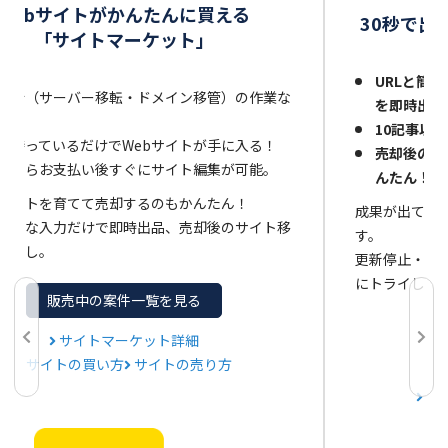
Webサイトがかんたんに買える
30秒で出
「サイトマーケット」
URLと簡単
移行（サーバー移転・ドメイン移管）の作業な
を即時出品
10記事以
は待っているだけでWebサイトが手に入る！
売却後のサ
品ならお支払い後すぐにサイト編集が可能。
んたん！
サイトを育てて売却するのもかんたん！
成果が出てい
と簡単な入力だけで即時出品、売却後のサイト移
す。
間なし。
更新停止・閉
にトライして
販売中の案件一覧を見る
サイトマーケット詳細
サイトの買い方
サイトの売り方
サ