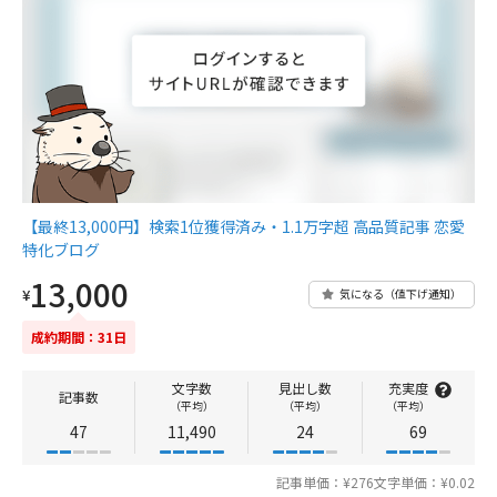
【最終13,000円】検索1位獲得済み・1.1万字超 高品質記事 恋愛
特化ブログ
13,000
¥
気になる（値下げ通知）
成約期間：31日
文字数
見出し数
充実度
記事数
（平均）
（平均）
（平均）
47
11,490
24
69
記事単価：¥276
文字単価：¥0.02