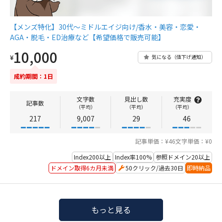
【メンズ特化】30代〜ミドルエイジ向け/香水・美容・恋愛・
AGA・脱毛・ED治療など【希望価格で販売可能】
10,000
¥
気になる（値下げ通知）
成約期間：1日
文字数
見出し数
充実度
記事数
（平均）
（平均）
（平均）
217
9,007
29
46
記事単価：¥46
文字単価：¥0
Index200以上
Index率100%
参照ドメイン20以上
ドメイン取得6カ月未満
50クリック/過去30日
即時納品
もっと見る