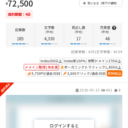
72,500
¥
気になる（値下げ通知）
成約期間：4日
文字数
見出し数
充実度
記事数
（平均）
（平均）
（平均）
185
4,330
17
46
記事単価：¥391
文字単価：¥0.09
Index200以上
Index率100%
参照ドメイン270以上
ドメイン取得1年未満
オーガニックトラフィック1,450以上
9,750PV/過去30日
3,600クリック/過去30日
即時納品
2026-05-15
601
8