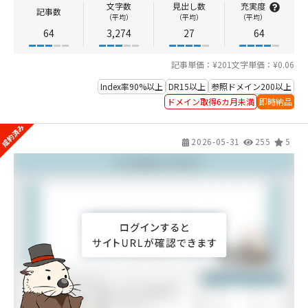
文字数
見出し数
充実度
記事数
（平均）
（平均）
（平均）
64
3,274
27
64
記事単価：¥201
文字単価：¥0.06
Index率90%以上
DR15以上
参照ドメイン200以上
ドメイン取得6カ月未満
即時納品
2026-05-31
255
5