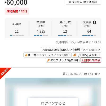
60,000
¥
気になる（値下げ通知）
成約期間：20日
文字数
見出し数
充実度
記事数
（平均）
（平均）
（平均）
11
4,825
12
64
記事単価：¥5,454
文字単価：¥1.13
Index率100%
DR5以上
参照ドメイン60以上
オーガニックトラフィック60以上
1,300PV/過去30日
890クリック/過去30日
2週間以内納品
2026-04-29
174
2