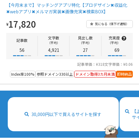
【今月末まで】マッチングアプリ特化【プロデザイン✖収益化
✖webアプリ✖メルマガ実装✖画像充実✖検索BOX】
17,820
¥
気になる（値下げ通知）
文字数
見出し数
充実度
記事数
（平均）
（平均）
（平均）
56
4,921
27
69
記事単価：¥318
文字単価：¥0.06
Index率100%
参照ドメイン330以上
ドメイン取得3カ月未満
即時納品
【
30,000円以下で買えるサイトを探す
サ