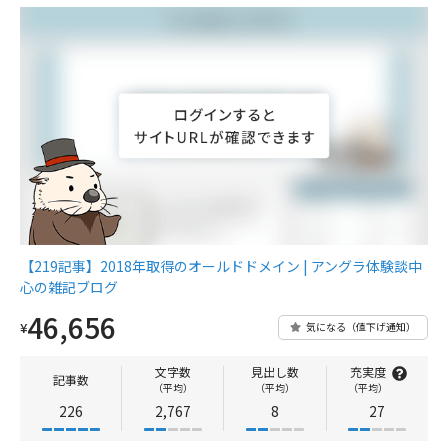
【219記事】2018年取得のオールドドメイン | アングラ体験談中
心の雑記ブログ
46,656
¥
気になる（値下げ通知）
文字数
見出し数
充実度
記事数
（平均）
（平均）
（平均）
226
2,767
8
27