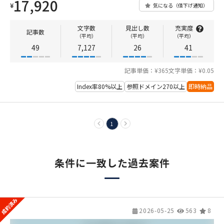
17,920
¥
気になる（値下げ通知）
文字数
見出し数
充実度
記事数
（平均）
（平均）
（平均）
49
7,127
26
41
記事単価：¥365
文字単価：¥0.05
Index率80%以上
参照ドメイン270以上
即時納品
1
条件に一致した過去案件
2026-05-25
563
8