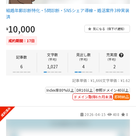
結婚年齢診断特化・5問診断・SNSシェア導線・婚活案件3枠実装
済
10,000
¥
気になる（値下げ通知）
成約期間：17日
文字数
見出し数
充実度
記事数
（平均）
（平均）
（平均）
6
1,027
4
2
記事単価：¥1,666
文字単価：¥1.62
Index率80%以上
DR10以上
参照ドメイン40以上
ドメイン取得6カ月未満
即時納品
2026-04-15
408
8