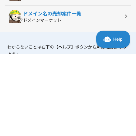
ドメイン名の
売却案件一覧
ドメインマーケット
わからないことは右下の
【ヘルプ】
ボタンからAIに相談してみ
よう！
「マニュアル・よくある質問」
には、使い方に役立つ情報がま
とまっています。
ブログ初心者からハイエンドな法人利用まで。
手軽にサクサク使える高速レンタルサーバー