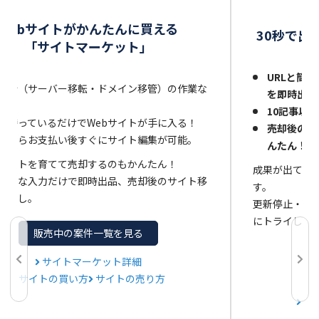
サ
Webサイトがかんたんに買える
30秒で出
「サイトマーケット」
URLと簡単
移行（サーバー移転・ドメイン移管）の作業な
を即時出品
10記事以
は待っているだけでWebサイトが手に入る！
売却後のサ
品ならお支払い後すぐにサイト編集が可能。
んたん！
サイトを育てて売却するのもかんたん！
成果が出てい
と簡単な入力だけで即時出品、売却後のサイト移
す。
間なし。
更新停止・閉
にトライして
販売中の案件一覧を見る
サイトマーケット詳細
サイトの買い方
サイトの売り方
サ