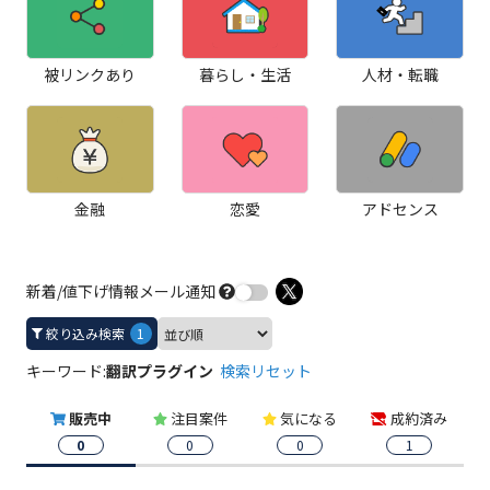
被リンクあり
暮らし・生活
人材・転職
金融
恋愛
アドセンス
新着/値下げ情報メール通知
絞り込み検索
1
キーワード:
翻訳プラグイン
検索リセット
販売中
注目案件
気になる
成約済み
0
0
0
1