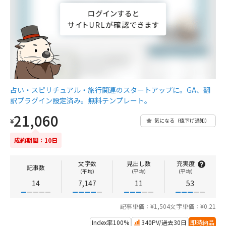
占い・スピリチュアル・旅行関連のスタートアップに。GA、翻
訳プラグイン設定済み。無料テンプレート。
21,060
¥
気になる（値下げ通知）
成約期間：10日
文字数
見出し数
充実度
記事数
（平均）
（平均）
（平均）
14
7,147
11
53
記事単価：¥1,504
文字単価：¥0.21
Index率100%
340PV/過去30日
即時納品