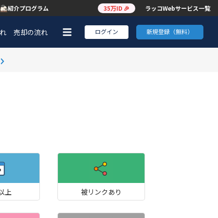
紹介プログラム
35万ID 🎉
ラッコWebサービス一覧
れ
売却の流れ
ログイン
新規登録（無料）
0以上
被リンクあり