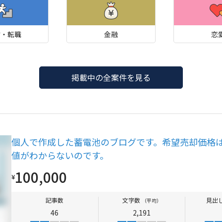
材・転職
金融
恋
掲載中の全案件を見る
個人で作成した蓄電池のブログです。希望売却価格
値がわからないのです。
100,000
¥
記事数
文字数
見出
（平均）
46
2,191