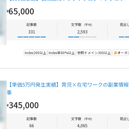
65,000
¥
記事数
文字数
見出
（平均）
331
2,593
Index200以上
Index率80%以上
参照ドメイン300以上
オーガ
【単価5万円発生実績】育児×在宅ワークの副業情報
事
345,000
¥
記事数
文字数
見出
（平均）
66
4,065