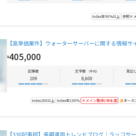
Index率90%以上
参照ドメ
【高単価案件】ウォーターサーバーに関する情報サイ
405,000
¥
記事数
文字数
見出
（平均）
109
8,600
Index200以上
Index率100%
ドメイン取得1年未満
オーガ
【330記事超】長期運用トレンドブログ｜ラッコサ