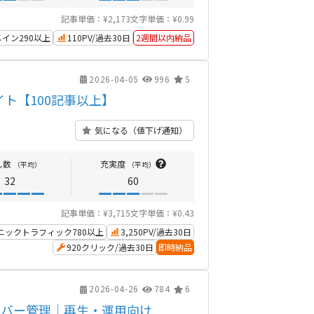
記事単価：¥2,173
文字単価：¥0.99
イン290以上
110PV/過去30日
2週間以内納品
2026-04-05
996
5
ト【100記事以上】
気になる（値下げ通知）
し数
充実度
（平均）
（平均）
32
60
記事単価：¥3,715
文字単価：¥0.43
ニックトラフィック780以上
3,250PV/過去30日
920クリック/過去30日
即時納品
2026-04-26
784
6
ーバー管理｜再生・運用向け