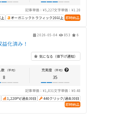
記事単価：¥5,227
文字単価：¥1.28
以上
オーガニックトラフィック20以上
即時納品
2026-05-04
853
6
収益化済み！
気になる（値下げ通知）
し数
充実度
（平均）
（平均）
8
35
記事単価：¥1,831
文字単価：¥0.48
1,220PV/過去30日
440クリック/過去30日
即時納品