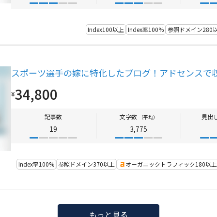
Index100以上
Index率100%
参照ドメイン280
スポーツ選手の嫁に特化したブログ！アドセンスで
34,800
¥
記事数
文字数
見出
（平均）
19
3,775
Index率100%
参照ドメイン370以上
オーガニックトラフィック180以上
もっと見る