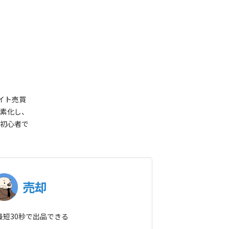
イト売買
素化し、
初心者で
売却
を最短30秒で出品できる