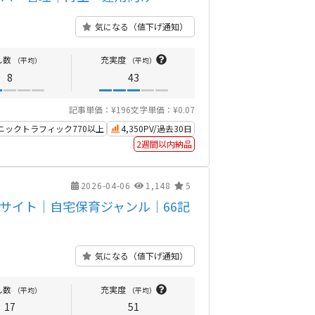
気になる（値下げ通知）
し数
充実度
（平均）
（平均）
8
43
記事単価：¥196
文字単価：¥0.07
ニックトラフィック770以上
4,350PV/過去30日
2週間以内納品
2026-04-06
1,148
5
サイト｜自宅保育ジャンル｜66記
気になる（値下げ通知）
し数
充実度
（平均）
（平均）
17
51