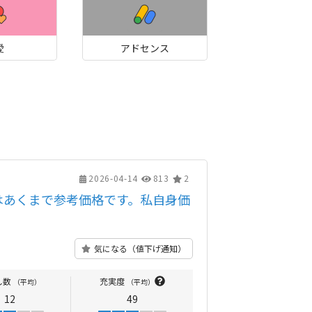
愛
アドセンス
2026-04-14
813
2
はあくまで参考価格です。私自身価
気になる（値下げ通知）
し数
充実度
（平均）
（平均）
12
49