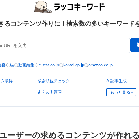
きるコンテンツ作りに！検索数の多いキーワード
美容
猫
動画編集
e-stat.go.jp
kantei.go.jp
amazon.co.jp
ーム取得
検索順位チェック
AI記事生成
よくある質問
もっと見る
ユーザーの求めるコンテンツが作れ