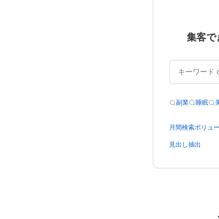
集客で
副業
睡眠
月間検索ボリュ
見出し抽出