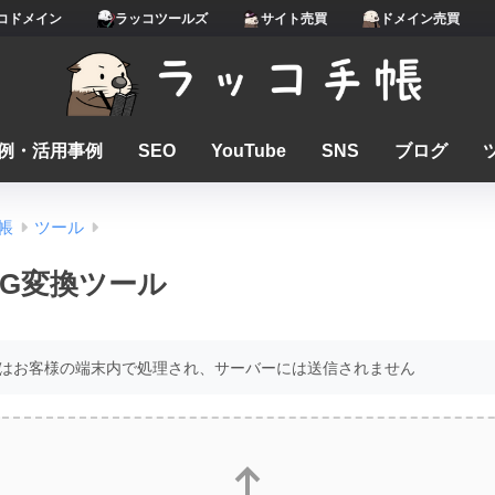
コドメイン
ラッコツールズ
サイト売買
ドメイン売買
例・活用事例
SEO
YouTube
SNS
ブログ
帳
ツール
PG変換ツール
はお客様の端末内で処理され、サーバーには送信されません