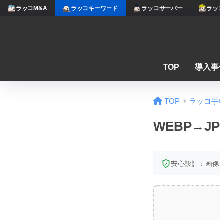
ラッコM&A
ラッコキーワード
ラッコサーバー
ラッ
TOP
導入事
TOP
ラッコ手
WEBP→J
安心設計：画像