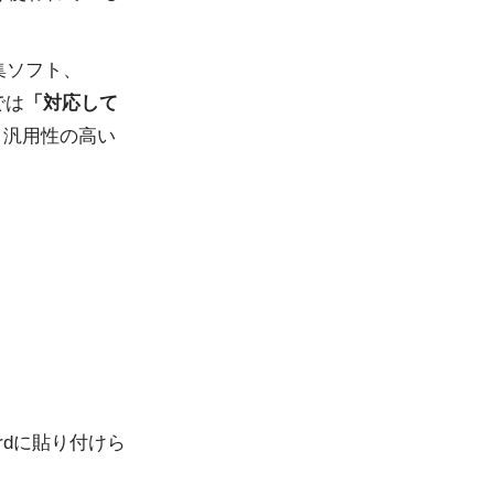
集ソフト、
では
「対応して
、汎用性の高い
ordに貼り付けら