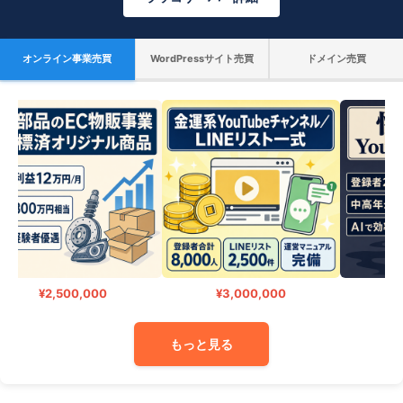
オンライン事業売買
WordPressサイト売買
ドメイン売買
¥2,500,000
¥3,000,000
¥
もっと見る