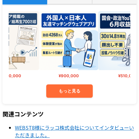
280,000
¥900,000
¥510,000
もっと見る
関連コンテンツ
WEBST8様にラッコ株式会社についてインタビューい
ただきました。