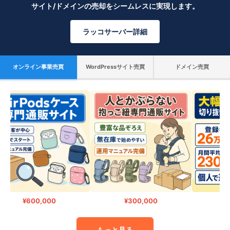
サイト/ドメインの売却をシームレスに実現します。
ラッコサーバー詳細
オンライン事業売買
WordPressサイト売買
ドメイン売買
¥600,000
¥300,000
¥12
もっと見る