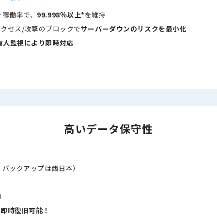
ー稼働率で、
99.998％以上*
を維持
正アクセス/攻撃のブロックで
サーバーダウンのリスクを最小化
間有人監視により即時対応
高いデータ保守性
・バックアップは西日本）
）
も即時復旧可能！