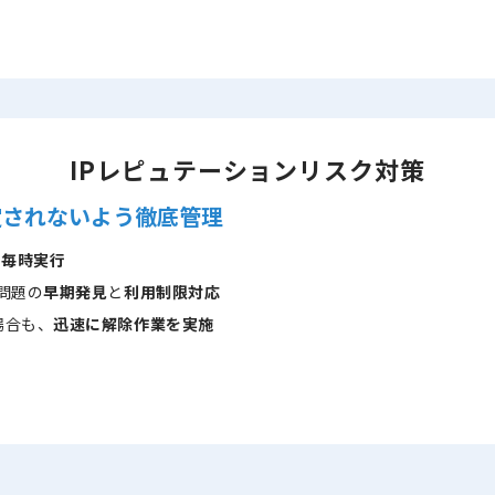
IPレピュテーションリスク対策
定されないよう徹底管理
を
毎時実行
問題の
早期発見
と
利用制限対応
場合も、
迅速に解除作業を実施