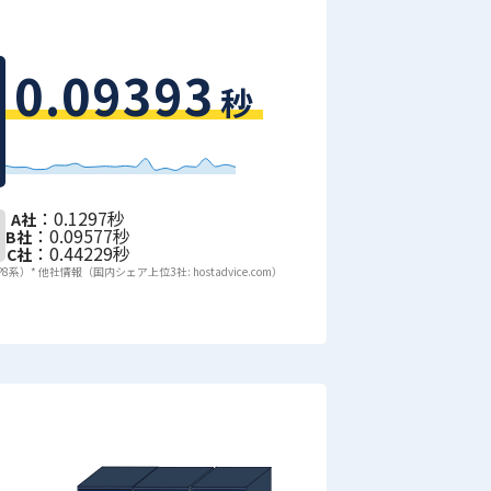
0.09393
秒
：0.1297秒
A社
：0.09577秒
B社
：0.44229秒
C社
P8系）
* 他社情報（国内シェア上位3社: hostadvice.com）