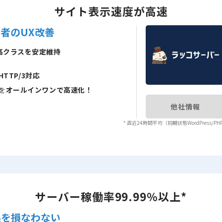
サイト表示速度が高速
者のUX改善
高クラスを安定維持
HTTP/3対応
sを
オールインワンで高速化！
他社情報
* 直近24時間平均（初期状態WordPress/PH
サーバー稼働率99.99％以上*
果を損なわない