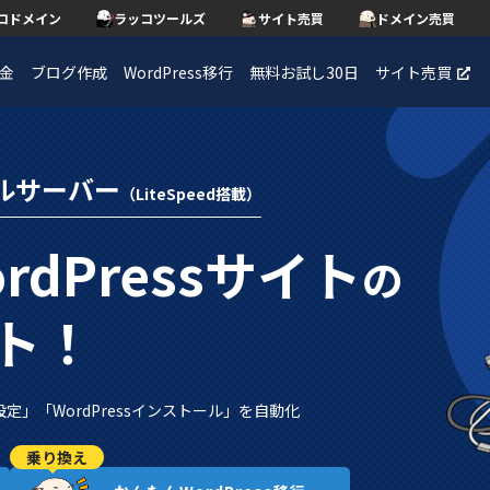
コドメイン
ラッコツールズ
サイト売買
ドメイン売買
金
ブログ作成
WordPress移行
無料お試し30日
サイト売買
ルサーバー
（LiteSpeed搭載）
rdPressサイト
の
ト！
設定」
「WordPressインストール」
を自動化
乗り換え