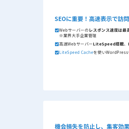
SEOに重要！高速表示で訪問
Webサーバーの
レスポンス速度は最
※業界大手企業管理
高速Webサーバー
LiteSpeed搭載
、
LiteSpeed Cache
を使いWordPres
機会損失を防止し、集客効