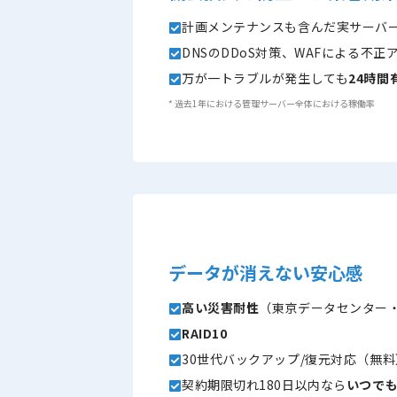
計画メンテナンスも含んだ実サーバ
DNSのDDoS対策、WAFによる不
万が一トラブルが発生しても
24時
* 過去1年における管理サーバー全体における稼働率
データが消えない安心感
高い災害耐性
（東京データセンター
RAID10
30世代バックアップ/復元対応（無料
契約期限切れ180日以内なら
いつで