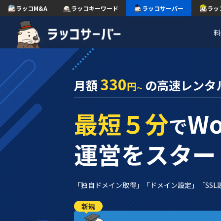
ラッコM&A
ラッコキーワード
ラッコサーバー
ラッ
料
330
月額
の
高速レンタ
円
～
最短５分
Wo
で
運営をスター
「独自ドメイン取得」
「ドメイン設定」
「SSL
新規