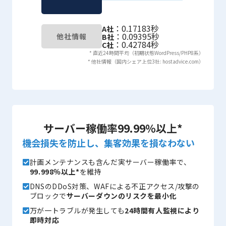
：0.17183秒
A社
：0.09395秒
他社情報
B社
：0.42784秒
C社
* 直近24時間平均（初期状態WordPress/PHP8系）
* 他社情報（国内シェア上位3社: hostadvice.com）
サーバー稼働率99.99％以上*
機会損失を防止し、集客効果を損なわない
計画メンテナンスも含んだ実サーバー稼働率で、
99.998％以上*
を維持
DNSのDDoS対策、WAFによる不正アクセス/攻撃の
ブロックで
サーバーダウンのリスクを最小化
万が一トラブルが発生しても
24時間有人監視により
即時対応