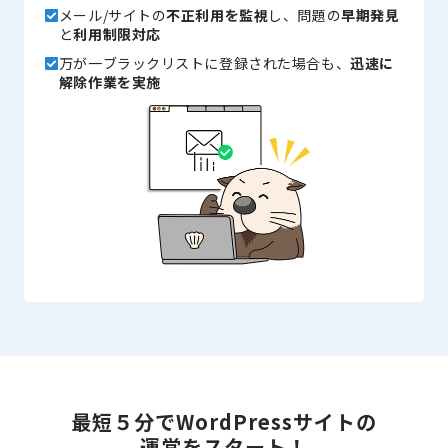
メール/サイトの
不正利用を監視
し、問題の
早期発見
と
利用制限対応
万が一ブラックリストに登録された場合も、
迅速に
解除作業を実施
最短５分で
WordPressサイトの
運営をスタート！