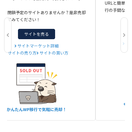
URLと簡単
行の手間なし
止・閉鎖予定のサイトありませんか？是非売却
イしてみてください！
サイトを売る
サ
サイトマーケット詳細
サイトの売り方
サイトの買い方
サー
かんたんWP移行で気軽に売却！