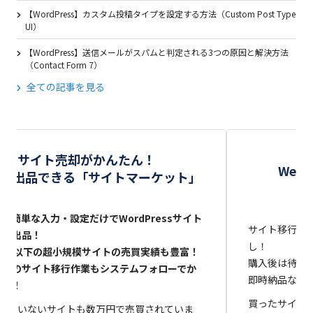
【WordPress】カスタム投稿タイプを設定する方法（Custom Post Type
UI）
【WordPress】送信メールがスパムと判定される3つの原因と解決方法
（Contact Form 7）
全ての記事を見る
サイト売却がかんたん！
We
秒で出品できる「サイトマーケット」
Lと簡単な入力・設定だけでWordPressサイト
サイト移行（
即時出品！
し！
0記事以下の超小規模サイトの売買実績も豊富！
購入後は待っ
却後のサイト移行作業もシステムフォローでか
即時納品なら
たん！
買ったサイト
出ていないサイトも数万円で売買されていま