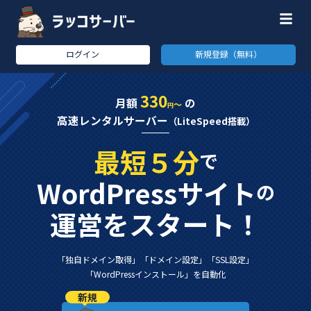
ログイン
新規登録（無料）
330
月額
の
～
円
高速レンタルサーバー
（LiteSpeed搭載）
最短５分
で
WordPressサイト
の
運営をスタート！
「独自ドメイン取得」
「ドメイン設定」
「SSL設定」
「WordPressインストール」
を自動化
新規