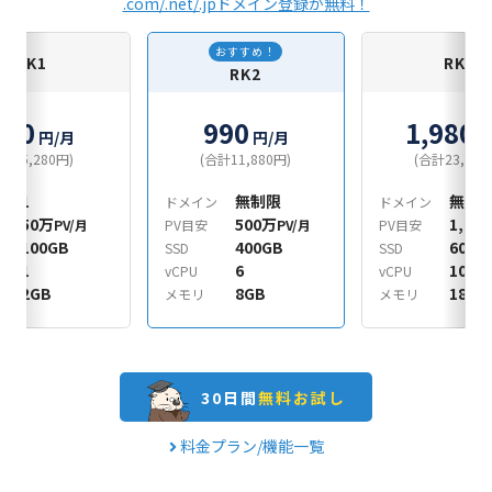
.com/.net/.jpドメイン登録が無料！
おすすめ！
RK1
RK3
RK2
440
990
1,980
円/月
円/月
円
合計5,280円)
(合計11,880円)
(合計23,760
1
無制限
無制
ン
ドメイン
ドメイン
50万
500万
1,00
PV/月
PV目安
PV/月
PV目安
100GB
400GB
600G
SSD
SSD
1
6
10
vCPU
vCPU
2GB
8GB
18GB
メモリ
メモリ
30日間
無料お試し
料金プラン/機能一覧