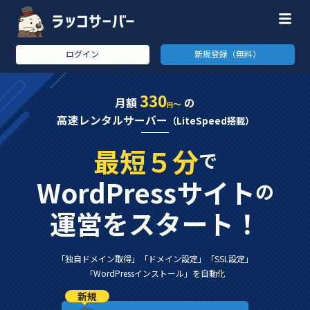
ログイン
新規登録（無料）
330
月額
の
～
円
高速レンタルサーバー
（LiteSpeed搭載）
最短５分
で
WordPressサイト
の
運営をスタート！
「独自ドメイン取得」
「ドメイン設定」
「SSL設定」
「WordPressインストール」
を自動化
新規