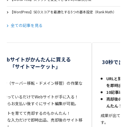
【WordPress】SEOスコアを最適化する5つの基本設定（Rank Math）
全ての記事を見る
サ
Webサイトがかんたんに買える
30秒で出
「サイトマーケット」
URLと簡単
移行（サーバー移転・ドメイン移管）の作業な
を即時出品
10記事以
は待っているだけでWebサイトが手に入る！
売却後のサ
品ならお支払い後すぐにサイト編集が可能。
んたん！
サイトを育てて売却するのもかんたん！
成果が出てい
と簡単な入力だけで即時出品、売却後のサイト移
す。
間なし。