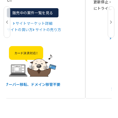
更新停止・閉
にトライして
販売中の案件一覧を見る
サイトマーケット詳細
サイトの買い方
サイトの売り方
サ
サーバー移転、
ドメイン移管不要
か