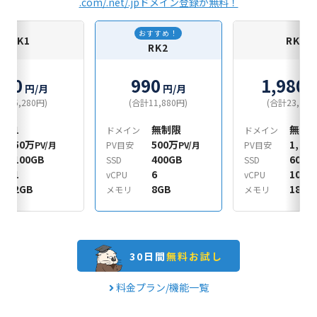
.com/.net/.jpドメイン登録が無料！
おすすめ！
RK1
RK3
RK2
440
990
1,980
円/月
円/月
円
合計5,280円)
(合計11,880円)
(合計23,760
1
無制限
無制
ン
ドメイン
ドメイン
50万
500万
1,00
PV/月
PV目安
PV/月
PV目安
100GB
400GB
600G
SSD
SSD
1
6
10
vCPU
vCPU
2GB
8GB
18GB
メモリ
メモリ
30日間
無料お試し
料金プラン/機能一覧