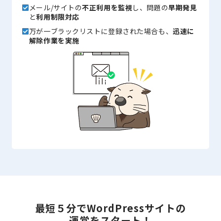
メール/サイトの
不正利用を監視
し、問題の
早期発見
と
利用制限対応
万が一ブラックリストに登録された場合も、
迅速に
解除作業を実施
最短５分で
WordPressサイトの
運営をスタート！