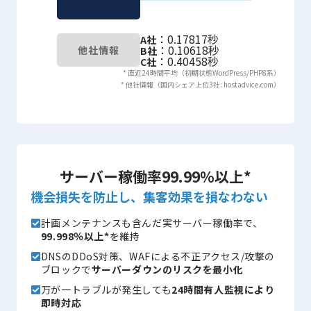
：0.17817秒
A社
：0.10618秒
他社情報
B社
：0.40458秒
C社
* 直近24時間平均（初期状態WordPress/PHP8系）
* 他社情報（国内シェア上位3社: hostadvice.com）
サーバー稼働率99.99％以上*
機会損失を防止し、集客効果を損なわない
計画メンテナンスも含んだ実サーバー稼働率で、
99.998％以上*
を維持
DNSのDDoS対策、WAFによる不正アクセス/攻撃の
ブロックで
サーバーダウンのリスクを最小化
万が一トラブルが発生しても
24時間有人監視により
即時対応