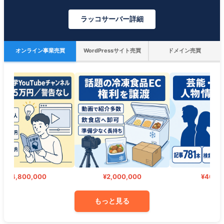
ラッコサーバー詳細
オンライン事業売買
WordPressサイト売買
ドメイン売買
¥4,800,000
¥2,000,000
¥400,000
もっと見る