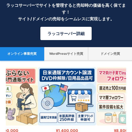
ラッコサーバーでサイトを管理すると売却時の価値を高く保てま
す！
サイト/ドメインの売却をシームレスに実現します。
ラッコサーバー詳細
オンライン事業売買
WordPressサイト売買
ドメイン売買
300,000
¥1,400,000
¥8,800,0