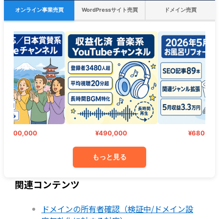
オンライン事業売買
WordPressサイト売買
ドメイン売買
000,000
¥490,000
¥680,000
もっと見る
関連コンテンツ
ドメインの所有者確認（検証中/ドメイン設