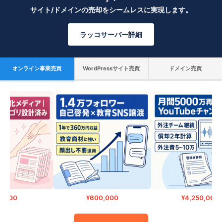
サイト/ドメインの売却をシームレスに実現します。
ラッコサーバー詳細
オンライン事業売買
WordPressサイト売買
ドメイン売買
000
¥600,000
¥4,250,000