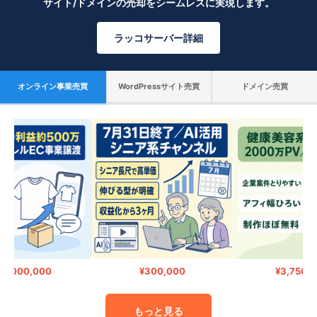
サイト/ドメインの売却をシームレスに実現します。
ラッコサーバー詳細
オンライン事業売買
WordPressサイト売買
ドメイン売買
5,000,000
¥300,000
¥3,750,0
もっと見る