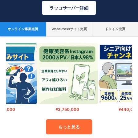
ラッコサーバー詳細
オンライン事業売買
WordPressサイト売買
ドメイン売買
0,000
¥3,750,000
¥440,000
もっと見る