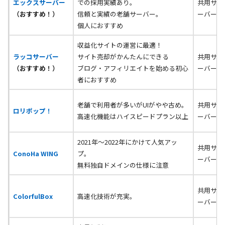
エックスサーバー
での採用実績あり。
共用サ
（おすすめ！）
信頼と実績の老舗サーバー。
ーバー
個人におすすめ
収益化サイトの運営に最適！
ラッコサーバー
サイト売却がかんたんにできる
共用サ
（おすすめ！）
ブログ・アフィリエイトを始める初心
ーバー
者におすすめ
老舗で利用者が多いがUIがやや古め。
共用サ
ロリポップ！
高速化機能はハイスピードプラン以上
ーバー
2021年～2022年にかけて人気アッ
共用サ
ConoHa WING
プ。
ーバー
無料独自ドメインの仕様に注意
共用サ
ColorfulBox
高速化技術が充実。
ーバー