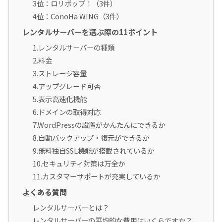
3位：ロリポップ！（3件）
4位：ConoHa WING（3件）
レンタルサーバーを選ぶ際の11ポイント
1.レンタルサーバーの種類
2.料金
3.ストレージ容量
4.アップグレード可否
5.表示高速化機能
6.ドメインの取得対応
7.WordPressの設置がかんたんにできるか
8.自動バックアップ・復元ができるか
9.無料独自SSL機能が搭載されているか
10.セキュリティ対策は万全か
11.カスタマーサポートが充実しているか
よくある質問
レンタルサーバーとは？
レンタルサーバーの平均的な費用はいくらですか？