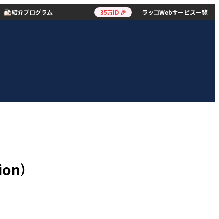
紹介プログラム
35万ID 🎉
ラッコWebサービス一覧
ion）