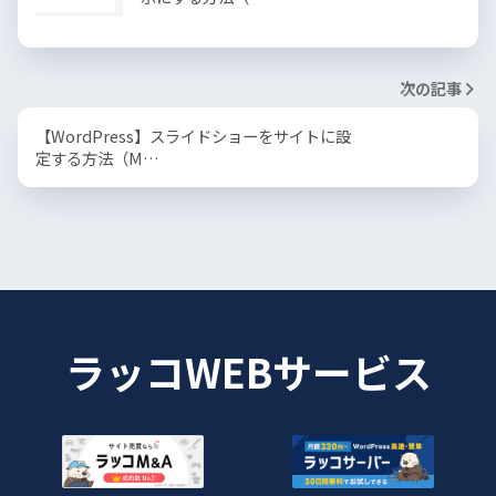
次の記事
【WordPress】スライドショーをサイトに設
定する方法（M…
ラッコWEBサービス