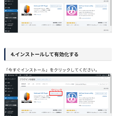
4.インストールして有効化する
「今すぐインストール」をクリックしてください。