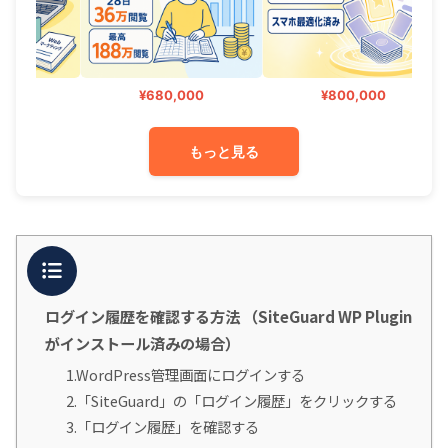
¥680,000
¥800,000
もっと見る
目次
ログイン履歴を確認する方法 （SiteGuard WP Plugin
がインストール済みの場合）
1.WordPress管理画面にログインする
2.「SiteGuard」の「ログイン履歴」をクリックする
3.「ログイン履歴」を確認する