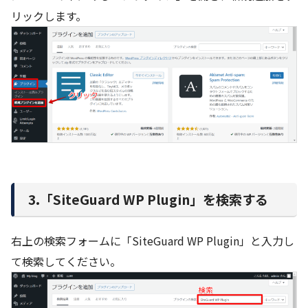
リックします。
3.「SiteGuard WP Plugin」を検索する
右上の検索フォームに「SiteGuard WP Plugin」と入力し
て検索してください。