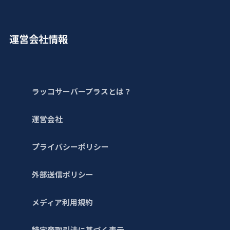
運営会社情報
ラッコサーバープラスとは？
運営会社
プライバシーポリシー
外部送信ポリシー
メディア利用規約
特定商取引法に基づく表示