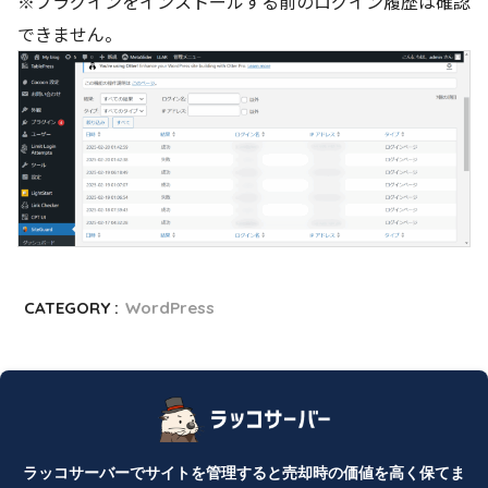
※プラグインをインストールする前のログイン履歴は確認
できません。
CATEGORY :
WordPress
ラッコサーバーでサイトを管理すると売却時の価値を高く保てま