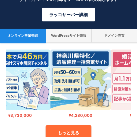
ラッコサーバー詳細
オンライン事業売買
WordPressサイト売買
ドメイン売買
¥3,730,000
¥4,280,000
¥1,250,
もっと見る